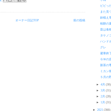
ビビっ
また見
鉢植え
オーナー日記TOP
前の投稿
柏餅の
昔は食
タケノ
ハンド
グレ
避寒終
ＧＷの
新茶の
ミカン
５月の
►
4月
(30)
►
3月
(31)
►
2月
(28)
►
1月
(31)
►
2021
(366)