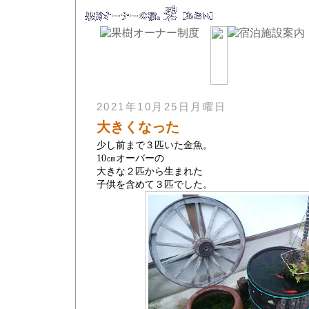
果樹オーナー制度とは
施設概要
体験内容
料金[オーナー・宿泊
ご契約について
周辺の見所
MAP
2021年10月25日月曜日
大きくなった
少し前まで３匹いた金魚。
10㎝オーバーの
大きな２匹から生まれた
子供を含めて３匹でした。